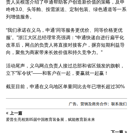
责人吴根莲介绍了申通帮助客户创造新价值的策略，及申
咚咚3.0、头等舱、按需派送、定制包装、绿色通道等一系
列增值服务。
“我们承诺在义乌，申通‘同等服务更优价、同等价格更优
服’。”浙江大区总经理常亮强调：“申通快递自进行扁平化
改革后，网点的负责人将直接对接客户，摒弃短期利益导
向，聚焦为商家带来长效价值和持久竞争力。”
活动尾声，义乌网点负责人接过总部和省区颁发的旗帜，
立下”军令状”——和客户在一起，要赢就一起赢！
截至目前，申通在义乌地区单量同比去年已增长超过30%
上一篇
爱普生亮相第85届中国教育装备展，赋能教育新未来
下一篇