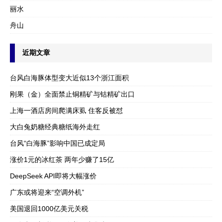
丽水
舟山
近期文章
台风白海豚体型变大近似13个浙江面积
刚果（金）全面禁止铜精矿与钴精矿出口
上海一酒店房间爬满床虱 住客反被怼
大白兔奶糖经典糖纸海外走红
台风“白海豚”影响中国已成定局
涨价1元的冰红茶 两年少赚了15亿
DeepSeek API即将大幅涨价
广东或将迎来“空调外机”
美国退回1000亿美元关税