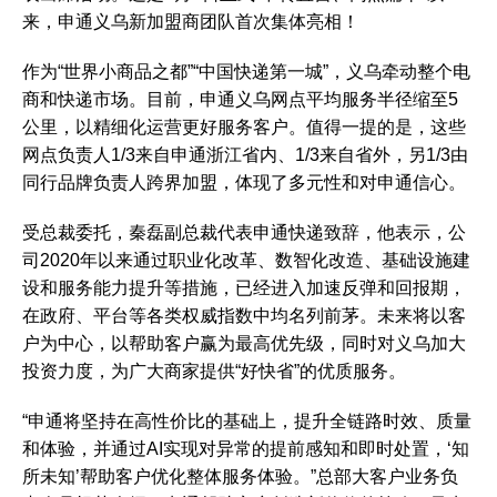
来，申通义乌新加盟商团队首次集体亮相！
作为“世界小商品之都”“中国快递第一城”，义乌牵动整个电
商和快递市场。目前，申通义乌网点平均服务半径缩至5
公里，以精细化运营更好服务客户。值得一提的是，这些
网点负责人1/3来自申通浙江省内、1/3来自省外，另1/3由
同行品牌负责人跨界加盟，体现了多元性和对申通信心。
受总裁委托，秦磊副总裁代表申通快递致辞，他表示，公
司2020年以来通过职业化改革、数智化改造、基础设施建
设和服务能力提升等措施，已经进入加速反弹和回报期，
在政府、平台等各类权威指数中均名列前茅。未来将以客
户为中心，以帮助客户赢为最高优先级，同时对义乌加大
投资力度，为广大商家提供“好快省”的优质服务。
“申通将坚持在高性价比的基础上，提升全链路时效、质量
和体验，并通过AI实现对异常的提前感知和即时处置，‘知
所未知’帮助客户优化整体服务体验。”总部大客户业务负