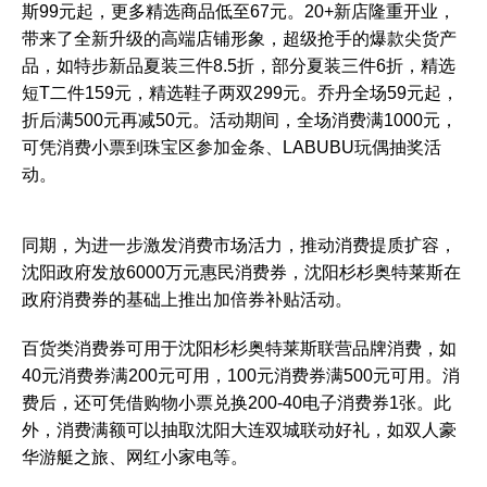
斯99元起，更多精选商品低至67元。20+新店隆重开业，
带来了全新升级的高端店铺形象，超级抢手的爆款尖货产
品，如特步新品夏装三件8.5折，部分夏装三件6折，精选
短T二件159元，精选鞋子两双299元。乔丹全场59元起，
折后满500元再减50元。活动期间，全场消费满1000元，
可凭消费小票到珠宝区参加金条、LABUBU玩偶抽奖活
动。
同期，为进一步激发消费市场活力，推动消费提质扩容，
沈阳政府发放6000万元惠民消费券，沈阳杉杉奥特莱斯在
政府消费券的基础上推出加倍券补贴活动。
百货类消费券可用于沈阳杉杉奥特莱斯联营品牌消费，如
40元消费券满200元可用，100元消费券满500元可用。消
费后，还可凭借购物小票兑换200-40电子消费券1张。此
外，消费满额可以抽取沈阳大连双城联动好礼，如双人豪
华游艇之旅、网红小家电等。