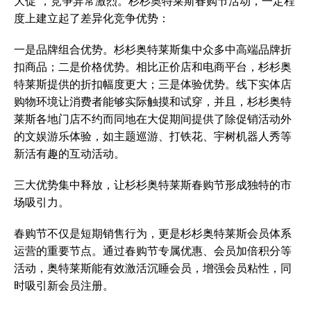
大促”，竞争异常激烈。杉杉奥特莱斯春购节活动，一定程
度上建立起了差异化竞争优势：
一是品牌组合优势。杉杉奥特莱斯集中众多中高端品牌折
扣商品；二是价格优势。相比正价店和电商平台，杉杉奥
特莱斯提供的折扣幅度更大；三是体验优势。线下实体店
购物环境让消费者能够实际触摸和试穿，并且，杉杉奥特
莱斯各地门店不约而同地在大促期间提供了除促销活动外
的文娱游乐体验，如主题巡游、打铁花、宇树机器人秀等
新活有趣的互动活动。
三大优势集中释放，让杉杉奥特莱斯春购节形成独特的市
场吸引力。
春购节不仅是短期销售行为，更是杉杉奥特莱斯会员体系
运营的重要节点。通过春购节专属优惠、会员加倍积分等
活动，奥特莱斯能有效激活沉睡会员，增强会员粘性，同
时吸引新会员注册。