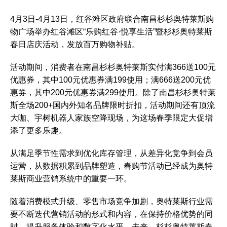
4月3日-4月13日，红谷滩区政府联合南昌杉杉奥特莱斯购
物广场举办红谷滩区“乐购红谷·悦享生活”暨杉杉奥特莱斯
春日店庆活动，发放百万购物补贴。
活动期间，消费者在南昌杉杉奥特莱斯实付满366送100元
优惠券，其中100元优惠券满199使用；满666送200元优
惠券，其中200元优惠券满299使用。除了南昌杉杉奥特莱
斯全场200+国内外知名品牌限时折扣，活动期间还有顶流
大咖、宇树机器人家族空降现场，为这场春季限定大促增
添了更多乐趣。
从满足季节性需求到优化库存管理，从差异化竞争到会员
运营，从数据积累到品牌塑造，春购节活动已经成为奥特
莱斯商业营销系统中的重要一环。
随着消费模式升级、零售市场竞争加剧，奥特莱斯行业需
要不断迭代营销活动的形式和内容，在保持价格优势的同
时，提升服务体验和数字化水平。未来，杉杉奥特莱斯春