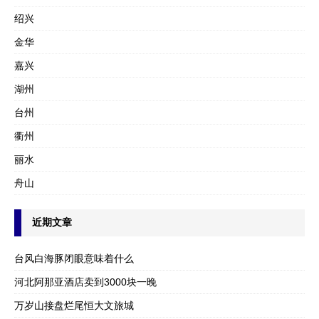
绍兴
金华
嘉兴
湖州
台州
衢州
丽水
舟山
近期文章
台风白海豚闭眼意味着什么
河北阿那亚酒店卖到3000块一晚
万岁山接盘烂尾恒大文旅城