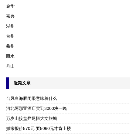
金华
嘉兴
湖州
台州
衢州
丽水
舟山
近期文章
台风白海豚闭眼意味着什么
河北阿那亚酒店卖到3000块一晚
万岁山接盘烂尾恒大文旅城
搬家报价570元 要5060元才肯上楼