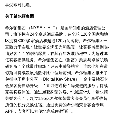
享受即时礼遇。
关于希尔顿集团
希尔顿集团 （NYSE： HLT） 是国际知名的酒店管理公
司，旗下拥有24个卓越酒店品牌，在全球 126个国家和地
区拥有8000多家酒店和超过120万间客房。希尔顿集团一
直致力于实现＂让世界充满阳光和温暖，让宾客感受到
‘
热
情好客＇＂的创始愿景，在其百年发展历程中，为超过30
亿宾客提供服务。希尔顿集团在《财富》杂志与卓越职场
研究所＂全球最佳职场＂评选中荣登榜首；连续七年在道
琼斯可持续发展指数评比中位居前列。希尔顿集团推出了
包括电子房卡分享 （Digital Key Share）、金卡及钻石卡
会员客房自动升级、＂直订连通房＂等先进的服务，持续
完善宾客体验。通过屡获殊荣的客户忠诚度计划＂希尔顿
荣誉客会＂，超过1.95亿希尔顿荣誉客会会员可享受物超
所值的积分兑换住宿。通过免费的希尔顿荣誉客会专属
APP，宾客可以方便地完成住宿预订。