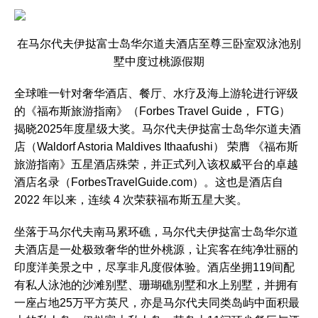
在马尔代夫伊挞富士岛华尔道夫酒店至尊三卧室双泳池别
墅中度过桃源假期
全球唯一针对奢华酒店、餐厅、水疗及海上游轮进行评级
的《福布斯旅游指南》（Forbes Travel Guide， FTG）
揭晓2025年度星级大奖。马尔代夫伊挞富士岛华尔道夫酒
店（Waldorf Astoria Maldives Ithaafushi） 荣膺 《福布斯
旅游指南》五星酒店殊荣，并正式列入该权威平台的卓越
酒店名录（ForbesTravelGuide.com）。这也是酒店自
2022 年以来，连续 4 次荣获福布斯五星大奖。
坐落
于马尔代夫南马累环礁，马尔代夫伊挞富士岛华尔道
夫酒店是一处极致奢华的世外桃源，让宾客在纯净壮丽的
印度洋美景之中，尽享非凡度假体验。酒店坐拥119间配
有私人泳池的沙滩别墅、珊瑚礁别墅和水上别墅，并拥有
一座占地25万平方英尺，亦是马尔代夫同类岛屿中面积最