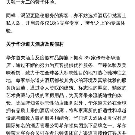
夫独一无二的奢华体验。
同样，渴望更隐秘服务的宾客，亦不妨选择酒店伊挞富士
私人岛，开启最多仅18位宾客专享，“奢华
之上
”的专属体
验。
关于华尔道夫酒店及度假村
华尔道夫酒店及度假村品牌旗下拥有 35 家传奇奢华酒
店，通过不懈的努力为宾客提供优雅服务、至臻体验及美
味肴馔，致力于在全球各大标志性目的地打造心驰神往之
地。每家华尔道夫酒店都被其隽永的环境及真挚优雅的服
务所启迪，通过令人赞叹的建筑、标志性的羿庭、精致的
艺术典藏与升级的客房用品，为宾客带来流畅随性的体
验。除品牌知名标志性酒店服务以外，华尔道夫还在全球
拥有品质上乘的酒店式公寓，将私家寓所的舒适性和卓越
设施与细致入微的服务相结合。华尔道夫酒店及度假村是
国际知名的酒店管理公司希尔顿集团旗下品牌之一。希尔
顿荣誉客会会员可在希尔顿集团官方渠道直接预订客房并