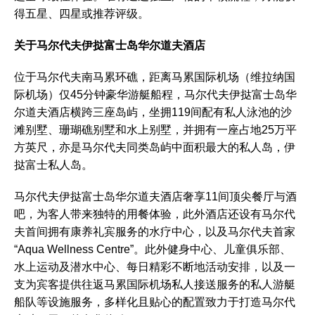
得五星、四星或推荐评级。
关于马尔代夫伊挞富士岛华尔道夫酒店
位于马尔代夫南马累环礁，距离马累国际机场（维拉纳国
际机场）仅45分钟豪华游艇船程，马尔代夫伊挞富士岛华
尔道夫酒店横跨三座岛屿，坐拥119间配有私人泳池的沙
滩别墅、珊瑚礁别墅和水上别墅，并拥有一座占地25万平
方英尺，亦是马尔代夫同类岛屿中面积最大的私人岛，伊
挞富士私人岛。
马尔代夫伊挞富士岛华尔道夫酒店奢享11间顶尖餐厅与酒
吧，为客人带来独特的用餐体验，此外酒店还设有马尔代
夫首间拥有康养礼宾服务的水疗中心，以及马尔代夫首家
“Aqua Wellness Centre”。此外健身中心、儿童俱乐部、
水上运动及潜水中心、每日精彩不断地活动安排，以及一
支为宾客提供往返马累国际机场私人接送服务的私人游艇
船队等设施服务，多样化且贴心的配置致力于打造马尔代