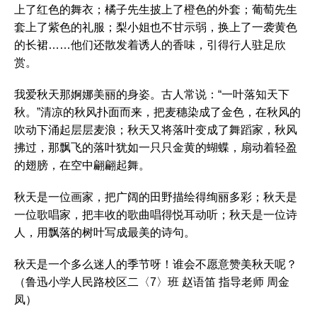
上了红色的舞衣；橘子先生披上了橙色的外套；葡萄先生
套上了紫色的礼服；梨小姐也不甘示弱，换上了一袭黄色
的长裙……他们还散发着诱人的香味，引得行人驻足欣
赏。
我爱秋天那婀娜美丽的身姿。古人常说：“一叶落知天下
秋。”清凉的秋风扑面而来，把麦穗染成了金色，在秋风的
吹动下涌起层层麦浪；秋天又将落叶变成了舞蹈家，秋风
拂过，那飘飞的落叶犹如一只只金黄的蝴蝶，扇动着轻盈
的翅膀，在空中翩翩起舞。
秋天是一位画家，把广阔的田野描绘得绚丽多彩；秋天是
一位歌唱家，把丰收的歌曲唱得悦耳动听；秋天是一位诗
人，用飘落的树叶写成最美的诗句。
秋天是一个多么迷人的季节呀！谁会不愿意赞美秋天呢？
（鲁迅小学人民路校区二〈7〉班 赵语笛 指导老师 周金
凤）