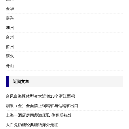
金华
嘉兴
湖州
台州
衢州
丽水
舟山
近期文章
台风白海豚体型变大近似13个浙江面积
刚果（金）全面禁止铜精矿与钴精矿出口
上海一酒店房间爬满床虱 住客反被怼
大白兔奶糖经典糖纸海外走红