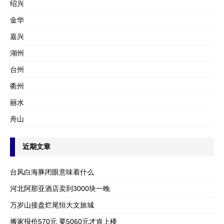
绍兴
金华
嘉兴
湖州
台州
衢州
丽水
舟山
近期文章
台风白海豚闭眼意味着什么
河北阿那亚酒店卖到3000块一晚
万岁山接盘烂尾恒大文旅城
搬家报价570元 要5060元才肯上楼