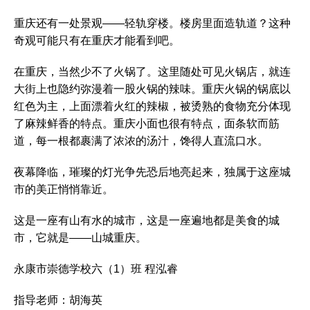
重庆还有一处景观——轻轨穿楼。楼房里面造轨道？这种
奇观可能只有在重庆才能看到吧。
在重庆，当然少不了火锅了。这里随处可见火锅店，就连
大街上也隐约弥漫着一股火锅的辣味。重庆火锅的锅底以
红色为主，上面漂着火红的辣椒，被烫熟的食物充分体现
了麻辣鲜香的特点。重庆小面也很有特点，面条软而筋
道，每一根都裹满了浓浓的汤汁，馋得人直流口水。
夜幕降临，璀璨的灯光争先恐后地亮起来，独属于这座城
市的美正悄悄靠近。
这是一座有山有水的城市，这是一座遍地都是美食的城
市，它就是——山城重庆。
永康市崇德学校六（1）班 程泓睿
指导老师：胡海英