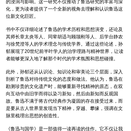
的浸润与影响。这一研究不仅推动了鲁迅研究的丰富与深
化，更为读者提供了一个全新的视角去理解和认识鲁迅这
位新文化巨匠。
书中不仅详细论述了鲁迅的学术历程和思想演变，还论及
其师长章太炎等人、同辈胡适与顾颉刚等人、后学台静农
与徐梵澄等人的学术理念与传统学养。通过这些论述，孙
郁展现了20世纪前半叶学人的治学理路与精神世界，让读
者能够更深入地了解那个时代的学术氛围和思想碰撞。
此外，孙郁还从认识论、知识论和审美论三个层面，深入
剖析了鲁迅对待传统文化的态度和做法。他认为，鲁迅在
勘测珍贵的文化遗产时，能够重新寻找精神的原态，在双
向互动中由旧学而得以染习新知，然后由新知而反观国
故。鲁迅不满于将古代经典作为凝固的存在接受过来，而
是要从古人世界里发现当下精神，穿越、攀缘，强调在文
脉里梳理出思想的创造性。
《鲁迅与国学》是一部值得一读再读的佳作。它不仅让我