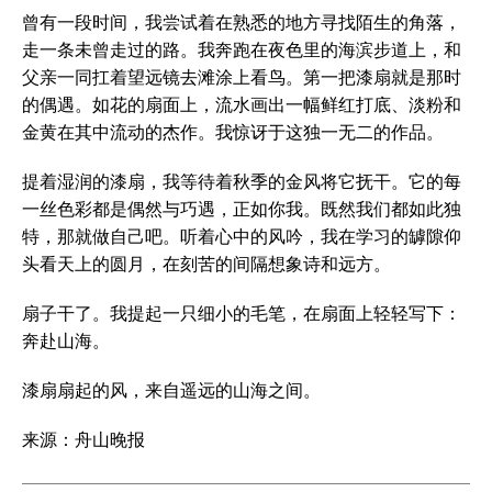
曾有一段时间，我尝试着在熟悉的地方寻找陌生的角落，
走一条未曾走过的路。我奔跑在夜色里的海滨步道上，和
父亲一同扛着望远镜去滩涂上看鸟。第一把漆扇就是那时
的偶遇。如花的扇面上，流水画出一幅鲜红打底、淡粉和
金黄在其中流动的杰作。我惊讶于这独一无二的作品。
提着湿润的漆扇，我等待着秋季的金风将它抚干。它的每
一丝色彩都是偶然与巧遇，正如你我。既然我们都如此独
特，那就做自己吧。听着心中的风吟，我在学习的罅隙仰
头看天上的圆月，在刻苦的间隔想象诗和远方。
扇子干了。我提起一只细小的毛笔，在扇面上轻轻写下：
奔赴山海。
漆扇扇起的风，来自遥远的山海之间。
来源：舟山晚报