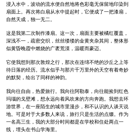
浸入水中，波动的流水便自然地将色彩毫无保留地印染到
扇面上。再次将白扇从水中提起时，它便成了一把漆扇，
自然天成，独一无二。
这是我第二次制作漆扇。这一次，扇面主要被橘红覆盖，
深浅不一，疏密交织，丝丝缕缕的金黄夹杂其间，整体形
似黄昏晚霞中燃烧的广袤荒漠，温暖而豪迈。
它使我想到那次敦煌之行，那次在连绵不绝的沙丘之上等
待日落的经历。流水似乎与那片千万里外的天空有着奇妙
的默契，绘出了同样的神韵。
我向往自由，热爱旅行。我向往阿勒泰，向往能捡到红色
玛瑙的戈壁滩，想永远向着风吹来的方向奔跑。我想去环
游世界，在一座陌生的城市里漫步，和不认识的人谈天说
地。可是对于大多数人来说，旅行只是生活的点缀。作为
一名高三生，我的大部分时间都是在学校和住处两点一
线，埋头在书山学海里。