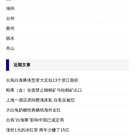
湖州
台州
衢州
丽水
舟山
近期文章
台风白海豚体型变大近似13个浙江面积
刚果（金）全面禁止铜精矿与钴精矿出口
上海一酒店房间爬满床虱 住客反被怼
大白兔奶糖经典糖纸海外走红
台风“白海豚”影响中国已成定局
涨价1元的冰红茶 两年少赚了15亿