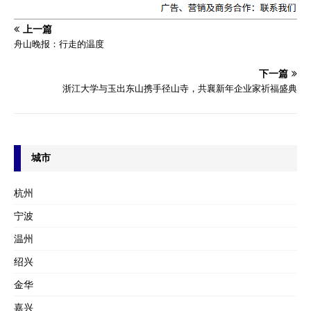
上一篇
舟山晚报：行走的温度
下一篇
浙江大学与玉出东山携手径山寺，共襄新年企业家祈福盛典
城市
杭州
宁波
温州
绍兴
金华
嘉兴