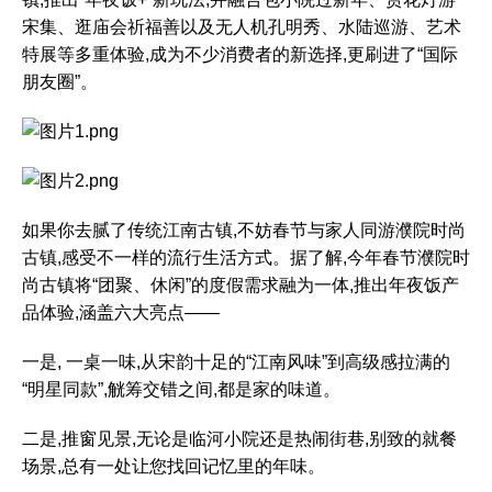
宋集、逛庙会祈福善以及无人机孔明秀、水陆巡游、艺术
特展等多重体验,成为不少消费者的新选择,更刷进了“国际
朋友圈”。
如果你去腻了传统江南古镇,不妨春节与家人同游濮院时尚
古镇,感受不一样的流行生活方式。据了解,今年春节濮院时
尚古镇将“团聚、休闲”的度假需求融为一体,推出年夜饭产
品体验,涵盖六大亮点——
一是, 一桌一味,从宋韵十足的“江南风味”到高级感拉满的
“明星同款”,觥筹交错之间,都是家的味道。
二是,推窗见景,无论是临河小院还是热闹街巷,别致的就餐
场景,总有一处让您找回记忆里的年味。