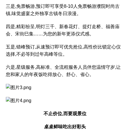
三是,免票畅游,预订即可享受8-10人免票畅游濮院时尚古
镇,味觉盛宴之外独享古镇冬日浪漫。
四是,精彩纷呈,明灯三千、新春花灯、提灯走桥、福善庙
会、宋街巳集……为您的新年更添仪式感。
五是,错峰预订,从速预订即可优先抢位,高性价比锁定心仪
选择,不必等到过年高峰等位。
六是,星级服务,高标准、全流程服务人员伴您温情守岁,让
您和家人的年夜饭吃得放心、舒心、省心。
不止价位,而要观景位
桌桌鲜味吃出好彩头