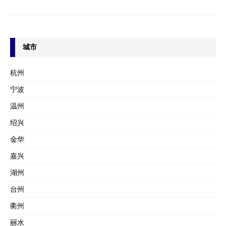
城市
杭州
宁波
温州
绍兴
金华
嘉兴
湖州
台州
衢州
丽水