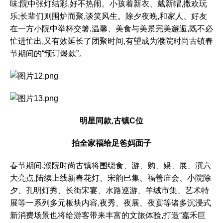
味;院中张灯结彩,好不热闹。小孩着新衣、戴新帽,撒欢玩
乐;长辈们则围炉而聚,谈笑风生。除夕夜晚,和家人、好友
在一方小院中举杯交箸,温馨、美食与美景完美邂逅,既不必
忙进忙出,又有效延长了团聚时间,有望成为濮院时尚古镇春
节期间的“预订爆款”。
明星同款,古镇
C
位
拍全家福给足爸妈面子
春节期间,濮院时尚古镇将围绕食、游、购、娱、展、演六
大亮点,陆续上线新春花灯、宋韵巳集、福善庙会、小院除
夕、孔明灯秀、长街宋宴、水路巡游、羊绒市集、艺术特
展等一系列多元板块内容,夜秀、夜展、夜宴等诸多沉浸式
新消费场景也将给游客带来丰富的文旅体验,打造“嘉禾巨