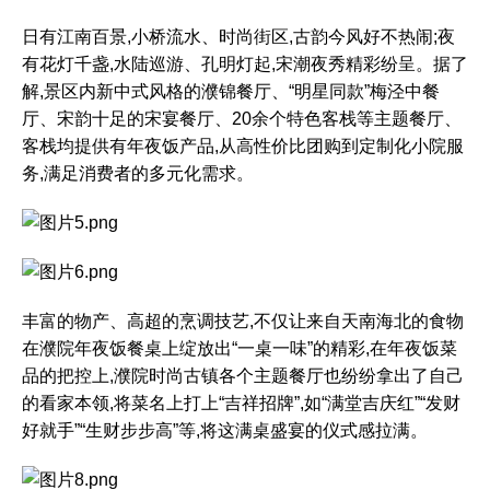
日有江南百景,小桥流水、时尚街区,古韵今风好不热闹;夜
有花灯千盏,水陆巡游、孔明灯起,宋潮夜秀精彩纷呈。据了
解,景区内新中式风格的濮锦餐厅、“明星同款”梅泾中餐
厅、宋韵十足的宋宴餐厅、20余个特色客栈等主题餐厅、
客栈均提供有年夜饭产品,从高性价比团购到定制化小院服
务,满足消费者的多元化需求。
丰富的物产、高超的烹调技艺,不仅让来自天南海北的食物
在濮院年夜饭餐桌上绽放出“一桌一味”的精彩,在年夜饭菜
品的把控上,濮院时尚古镇各个主题餐厅也纷纷拿出了自己
的看家本领,将菜名上打上“吉祥招牌”,如“满堂吉庆红”“发财
好就手”“生财步步高”等,将这满桌盛宴的仪式感拉满。