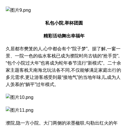
私包小院,举杯团圆
精彩活动舞出幸福年
久居都市樊笼的人,心中都会有个“院子梦”。据了解,一窗一
景、一院一色的临水客栈已成为濮院时尚古镇的“抢手货”,
“包个小院过大年”也将成为蛇年春节流行“新模式”。二十余
家主题客栈天南海北玩法各不同,不仅能够满足家庭出行的
多元需求,更让游客感受到最“接地气”的当地年味儿,成为人
人羡慕的“躺平”过年模式。
濮院,隐一方小院。大门两侧的浓墨楹联,勾勒出红火的年