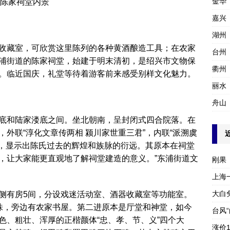
金华
陈家祠堂内景
嘉兴
湖州
收藏室，可欣赏这里陈列的各种黄酒酿造工具；在农家
台州
浦街道的陈家祠堂，始建于明末清初，是绍兴市文物保
衢州
。临近国庆，礼堂等待着游客前来感受别样文化魅力。
丽水
舟山
底和陆家溇底之间。坐北朝南，呈封闭式四合院落。在
外联“淳化文章传两相 颍川家世重三君”，内联“派溯虞
联，显示出陈氏过去的辉煌和族脉的衍远。其原本在祠堂
，让大家能更直观地了解祠堂建造的意义。”东浦街道文
刚果
上海
大白
侧有房5间，分设戏迷活动室、酒器收藏室等功能室。
株，旁边有农家书屋。第二进原本是厅堂和神堂，如今
台风
色、粗壮、浑厚的正楷颜体“忠、孝、节、义”四个大
涨价