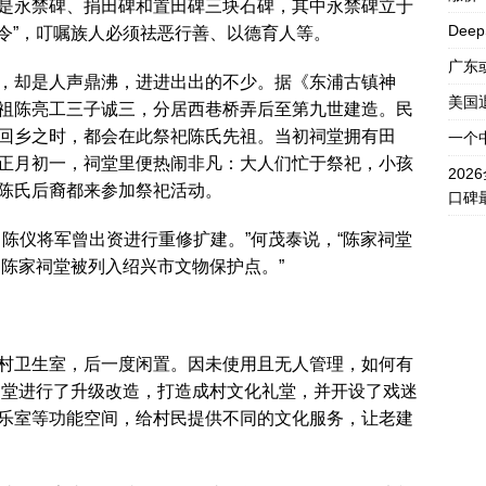
是永禁碑、捐田碑和置田碑三块石碑，其中永禁碑立于
Dee
禁令”，叮嘱族人必须祛恶行善、以德育人等。
广东
，却是人声鼎沸，进进出出的不少。据《东浦古镇神
美国
祖陈亮工三子诚三，分居西巷桥弄后至第九世建造。民
回乡之时，都会在此祭祀陈氏先祖。当初祠堂拥有田
一个
正月初一，祠堂里便热闹非凡：大人们忙于祭祀，小孩
20
陈氏后裔都来参加祭祀活动。
口碑
陈仪将军曾出资进行重修扩建。”何茂泰说，“陈家祠堂
，陈家祠堂被列入绍兴市文物保护点。”
村卫生室，后一度闲置。因未使用且无人管理，如何有
该祠堂进行了升级改造，打造成村文化礼堂，并开设了戏迷
乐室等功能空间，给村民提供不同的文化服务，让老建