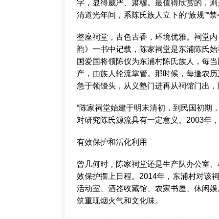
字，显得威严、肃穆。最值得欣赏的，则
清道光年间，系陈氏族人立下的“族规”“
整座祠堂，古色古香，环境优雅。祠堂内
韵》一书中记载，陈家祠堂是东浦陈氏始
国爱国将领陈仪为东浦村陈氏族人，每当
产，由族人轮流掌管。那时候，每逢农历
急于领馒头，从义塾门进再从祠馆门出，
“陈家祠堂始建于明末清初，到民国初期，
对研究陈氏源流具有一定意义。2003年
有效保护和活化利用
曾几何时，陈家祠堂还是生产队办公室、
效保护摆上日程。2014年，东浦村对
活动室、酒器收藏馆、农家书屋、休闲娱
筑重现烟火气和文化味。