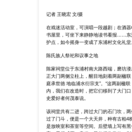
记者 王晓宏 文/摄
在戏迷活动室，可演唱一段越剧；在酒器
书屋里，可坐下来静静地读书看报……东
护点，如今摇身一变成了东浦村文化礼堂
陈氏族人祭祀和议事之地
陈家祠堂位于东浦村南大路西端，磨坊溇
正大门两侧立柱上，醒目地刻着两副楹联，
庭承世徳 地临浦水衍宗支”。“这两副楹
内，我们在改造时，把它们移到了大门口
史爱好者何茂泰说。
该祠堂共有二进，跨过大门的石门坎，两
过了门斗，便是一个大天井，种有古柏4
是放映室和茶室等空间。后壁墙上写有黑