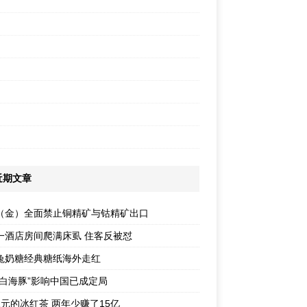
近期文章
（金）全面禁止铜精矿与钴精矿出口
一酒店房间爬满床虱 住客反被怼
兔奶糖经典糖纸海外走红
“白海豚”影响中国已成定局
1元的冰红茶 两年少赚了15亿