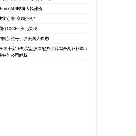
pSeek API即将大幅涨价
或将迎来“空调外机”
退回1000亿美元关税
中国新税号引发美国大焦虑
26全国十家正规实盘股票配资平台综合测评榜单：
最好的公司解析