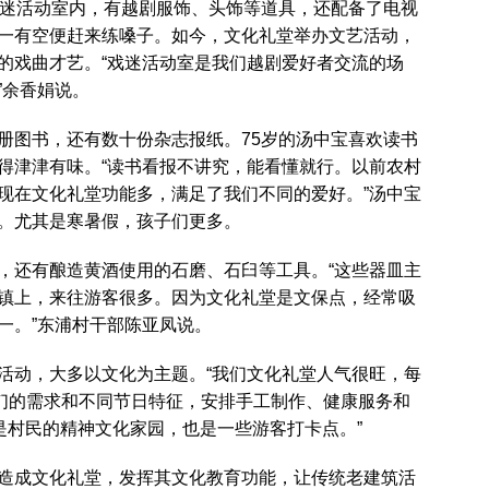
戏迷活动室内，有越剧服饰、头饰等道具，还配备了电视
一有空便赶来练嗓子。如今，文化礼堂举办文艺活动，
的戏曲才艺。“戏迷活动室是我们越剧爱好者交流的场
”余香娟说。
册图书，还有数十份杂志报纸。75岁的汤中宝喜欢读书
得津津有味。“读书看报不讲究，能看懂就行。以前农村
现在文化礼堂功能多，满足了我们不同的爱好。”汤中宝
。尤其是寒暑假，孩子们更多。
，还有酿造黄酒使用的石磨、石臼等工具。“这些器皿主
镇上，来往游客很多。因为文化礼堂是文保点，经常吸
一。”东浦村干部陈亚凤说。
活动，大多以文化为主题。“我们文化礼堂人气很旺，每
他们的需求和不同节日特征，安排手工制作、健康服务和
是村民的精神文化家园，也是一些游客打卡点。”
造成文化礼堂，发挥其文化教育功能，让传统老建筑活