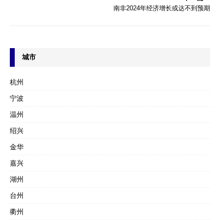
南非2024年经济增长或达不到预期
城市
杭州
宁波
温州
绍兴
金华
嘉兴
湖州
台州
衢州