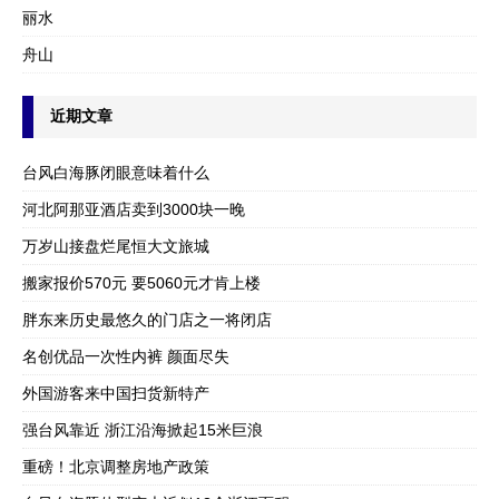
丽水
舟山
近期文章
台风白海豚闭眼意味着什么
河北阿那亚酒店卖到3000块一晚
万岁山接盘烂尾恒大文旅城
搬家报价570元 要5060元才肯上楼
胖东来历史最悠久的门店之一将闭店
名创优品一次性内裤 颜面尽失
外国游客来中国扫货新特产
强台风靠近 浙江沿海掀起15米巨浪
重磅！北京调整房地产政策