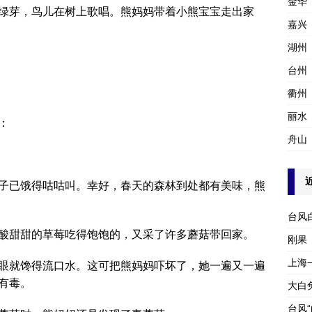
金华
绿芽，鸟儿在树上歌唱。熊妈妈带着小熊宝宝走出家
嘉兴
湖州
台州
衢州
丽水
：
舟山
子已饿得咕咕叫。幸好，春天的森林到处都有美味，熊
台风
酸甜甜的草莓吃得饱饱的，又采了许多蘑菇带回家。
刚果
上海
眼就馋得流口水。这可把熊妈妈吓坏了，她一遍又一遍
有毒。
大白
台风