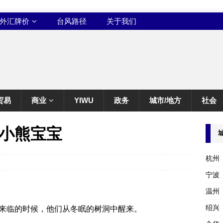
外汇牌价
台风路径
关于我们
贸易
商业
YIWU
政务
城市/地方
社会
小熊宝宝
杭州
宁波
温州
绍兴
来临的时候，他们从冬眠的树洞中醒来。