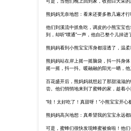
可是，当他们晚上回到家，收拾白天采的
熊妈妈无奈地想：看来还要多教几遍才行
他们到溪流中抓鱼吃，调皮的小熊宝宝也
到，却听“噗通”一声，他自己整个儿掉进
熊妈妈看到小熊宝宝浑身都湿透了，温柔
熊妈妈站在岸上摇一摇脑袋，抖一抖身体
摇一摇，抖一抖。暖融融的阳光一晒，他
百花盛开后，熊妈妈就想起了那甜滋滋的
尝。他们悄悄地来到了蜜蜂的家，趁着小
“哇！太好吃了！真甜呀！”小熊宝宝开心
熊妈妈高兴地想：真希望我的宝宝永远都
可是，蜜蜂们很快发现蜂蜜被偷啦！他们