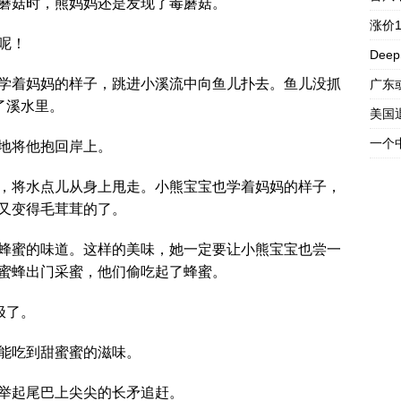
蘑菇时，熊妈妈还是发现了毒蘑菇。
涨价
呢！
Dee
学着妈妈的样子，跳进小溪流中向鱼儿扑去。鱼儿没抓
广东
了溪水里。
美国
一个
地将他抱回岸上。
，将水点儿从身上甩走。小熊宝宝也学着妈妈的样子，
又变得毛茸茸的了。
蜂蜜的味道。这样的美味，她一定要让小熊宝宝也尝一
蜜蜂出门采蜜，他们偷吃起了蜂蜜。
极了。
能吃到甜蜜蜜的滋味。
举起尾巴上尖尖的长矛追赶。