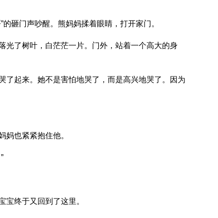
砰”的砸门声吵醒。熊妈妈揉着眼睛，打开家门。
落光了树叶，白茫茫一片。门外，站着一个高大的身
哭了起来。她不是害怕地哭了，而是高兴地哭了。因为
妈妈也紧紧抱住他。
”
宝宝终于又回到了这里。