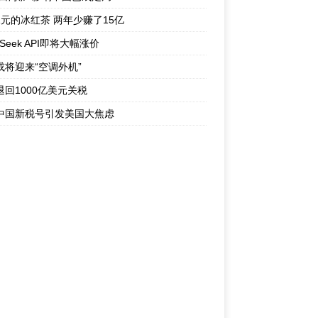
1元的冰红茶 两年少赚了15亿
pSeek API即将大幅涨价
或将迎来“空调外机”
退回1000亿美元关税
中国新税号引发美国大焦虑