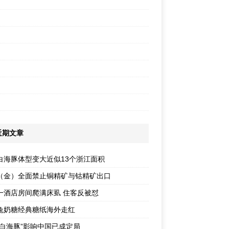
近期文章
白海豚体型变大近似13个浙江面积
（金）全面禁止铜精矿与钴精矿出口
一酒店房间爬满床虱 住客反被怼
兔奶糖经典糖纸海外走红
“白海豚”影响中国已成定局