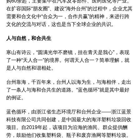
购60余起，主要集中在汽车及零部件、医药医化等产业。
在扩容国际“朋友圈”、建设“海外台州”的过程中，企业尤其
需要和合文化中“合众为一，合作共赢”的精神，来进行跨
文化的交流与对话，这也是当下全球企业的共识。
人与自然，和合共生
寒山有诗云，“圆满光华不磨镜，挂在青天是我心”，表现
了一种“天人合一”的境界。何谓天人合一？简单理解，就
是人与自然和谐相处。
台州靠海，千百年来，台州人以海为生，与海相伴，走出
了一条人与海和合共生的道路。“蓝色循环”就是其中最好
的例证。
蓝色循环，由浙江省生态环境厅和台州企业——浙江蓝景
科技有限公司共同创建，是中国最大的海洋塑料垃圾回收
项目。自2019年起，该项目为沿海的渔民、群众提供酬
劳，鼓励他们收集塑料袋、瓶子和废弃渔网等塑料垃圾。