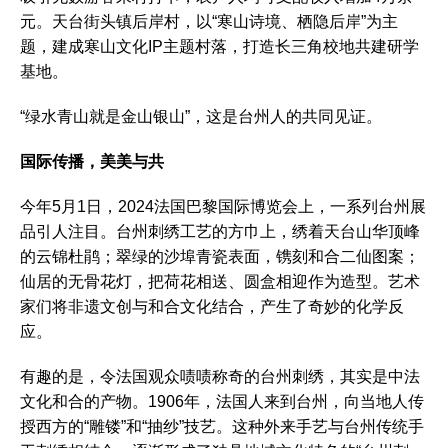
元。天台街头镇后岸村，以“寒山诗境、栖隐后岸”为主
题，建成寒山文化IP主题村落，打造长三角校地共建研学
基地。
“绿水青山就是金山银山”，这是台州人的共同见证。
国际传播，美美与共
今年5月1日，2024法国巴黎国际博览会上，一系列台州展
品引人注目。台州刺绣工艺的方巾上，绣着天台山华顶峰
的云锦杜鹃；翠绿的沙埠青瓷表面，镌刻和合二仙图案；
仙居的无骨花灯，把荷花相送、圆盒相迎作为造型。艺术
家们将非遗文创与和合文化结合，产生了奇妙的化学反
应。
有趣的是，令法国观众啧啧称奇的台州刺绣，其实是中法
文化和合的产物。1906年，法国人来到台州，向当地人传
授西方的“雕镂”和“抽纱”技艺。这种外来手艺与台州传统手