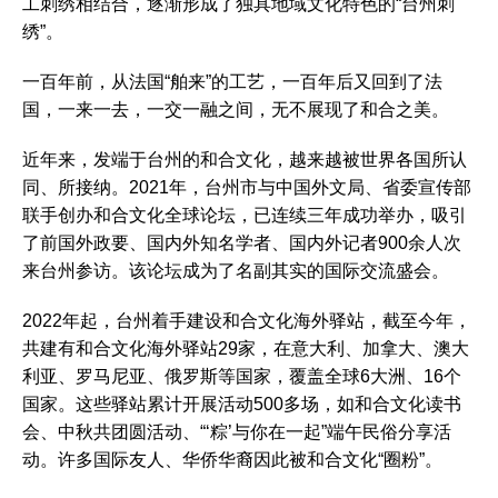
工刺绣相结合，逐渐形成了独具地域文化特色的“台州刺
绣”。
一百年前，从法国“舶来”的工艺，一百年后又回到了法
国，一来一去，一交一融之间，无不展现了和合之美。
近年来，发端于台州的和合文化，越来越被世界各国所认
同、所接纳。2021年，台州市与中国外文局、省委宣传部
联手创办和合文化全球论坛，已连续三年成功举办，吸引
了前国外政要、国内外知名学者、国内外记者900余人次
来台州参访。该论坛成为了名副其实的国际交流盛会。
2022年起，台州着手建设和合文化海外驿站，截至今年，
共建有和合文化海外驿站29家，在意大利、加拿大、澳大
利亚、罗马尼亚、俄罗斯等国家，覆盖全球6大洲、16个
国家。这些驿站累计开展活动500多场，如和合文化读书
会、中秋共团圆活动、“‘粽’与你在一起”端午民俗分享活
动。许多国际友人、华侨华裔因此被和合文化“圈粉”。