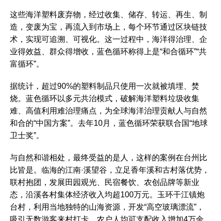
这些海洋塑料废弃物，经过收集、储存、转运、再生、制
造，变废为宝，再流入到市场上，每个环节通过区块链技
术，实现可追溯、可视化。这一过程中，海洋得治理、企
业得效益、群众得增收，蓝色循环称得上是“和合循环”“共
富循环”。
据统计，超过90%的塑料制品只使用一次就被填埋、焚
烧。蓝色循环以多元共治模式，破解海洋塑料垃圾收集
难、高值利用难治理痛点，为全球海洋治理贡献人与自然
和合的“中国方案”。去年10月，蓝色循环荣获联合国“地球
卫士奖”。
与自然和谐相处，最终受益的是人，这样的案例在台州比
比皆是。临海的江南·溪望谷，立足香年溪和古村落优势，
联村抱团，发展田园观光、民宿餐饮、农创品牌等新业
态，沿溪各村集体经济收入均超100万元。玉环干江镇炮
台村，利用当地独特的山海资源，开发“高空玻璃漂流”，
吸引无数游客来村打卡，农户人均可支配收入增加4万余