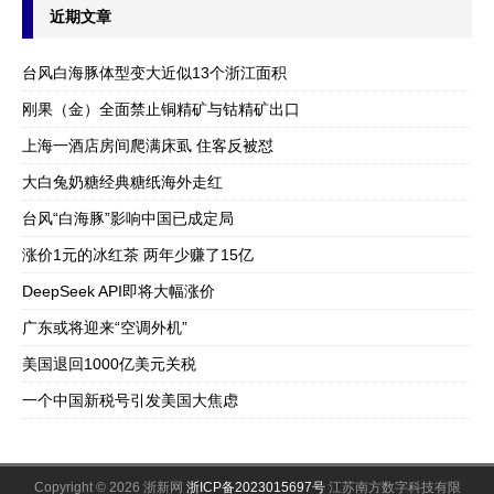
近期文章
台风白海豚体型变大近似13个浙江面积
刚果（金）全面禁止铜精矿与钴精矿出口
上海一酒店房间爬满床虱 住客反被怼
大白兔奶糖经典糖纸海外走红
台风“白海豚”影响中国已成定局
涨价1元的冰红茶 两年少赚了15亿
DeepSeek API即将大幅涨价
广东或将迎来“空调外机”
美国退回1000亿美元关税
一个中国新税号引发美国大焦虑
Copyright © 2026 浙新网
浙ICP备2023015697号
江苏南方数字科技有限