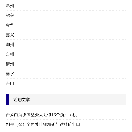
温州
绍兴
金华
嘉兴
湖州
台州
衢州
丽水
舟山
近期文章
台风白海豚体型变大近似13个浙江面积
刚果（金）全面禁止铜精矿与钴精矿出口