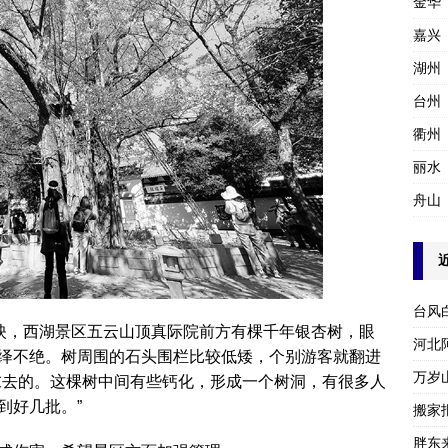
金华
嘉兴
湖州
台州
衢州
丽水
舟山
台风
反映，西湖景区五云山顶真际院前方有棵千年银杏树，眼
河北
绎不绝。树周围的石头围栏比较低矮，个别游客就翻进
万岁
末去的。这棵树中间有些钙化，形成一个树洞，有很多人
到好几批。”
搬家报
胖东