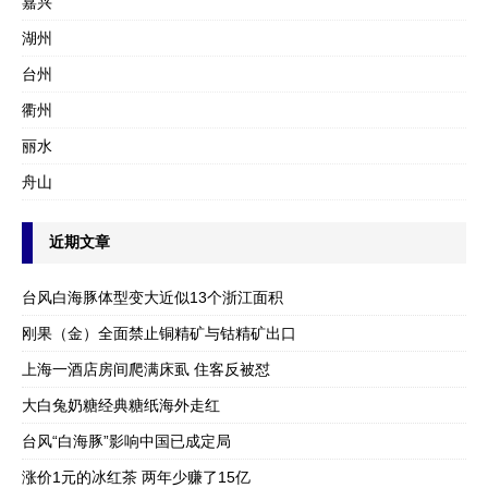
嘉兴
湖州
台州
衢州
丽水
舟山
近期文章
台风白海豚体型变大近似13个浙江面积
刚果（金）全面禁止铜精矿与钴精矿出口
上海一酒店房间爬满床虱 住客反被怼
大白兔奶糖经典糖纸海外走红
台风“白海豚”影响中国已成定局
涨价1元的冰红茶 两年少赚了15亿