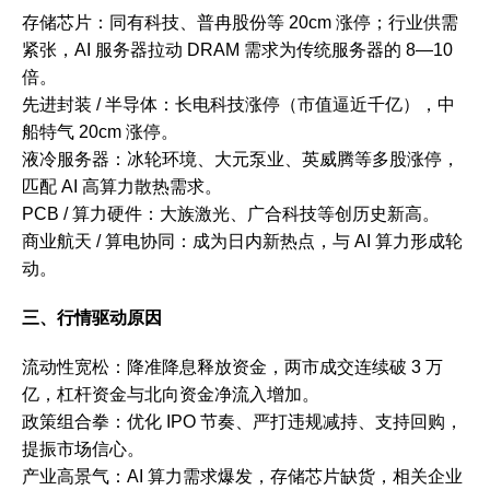
存储芯片：同有科技、普冉股份等 20cm 涨停；行业供需
紧张，AI 服务器拉动 DRAM 需求为传统服务器的 8—10
倍。
先进封装 / 半导体：长电科技涨停（市值逼近千亿），中
船特气 20cm 涨停。
液冷服务器：冰轮环境、大元泵业、英威腾等多股涨停，
匹配 AI 高算力散热需求。
PCB / 算力硬件：大族激光、广合科技等创历史新高。
商业航天 / 算电协同：成为日内新热点，与 AI 算力形成轮
动。
三、行情驱动原因
流动性宽松：降准降息释放资金，两市成交连续破 3 万
亿，杠杆资金与北向资金净流入增加。
政策组合拳：优化 IPO 节奏、严打违规减持、支持回购，
提振市场信心。
产业高景气：AI 算力需求爆发，存储芯片缺货，相关企业