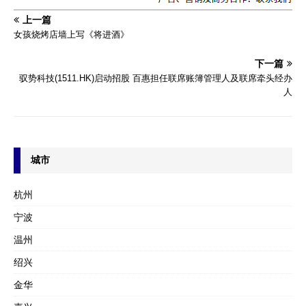
上一篇
女孩烧烤店墙上写《将进酒》
下一篇
驭势科技(1511.HK)启动招股 百惠担任联席账簿管理人及联席牵头经办
人
城市
杭州
宁波
温州
绍兴
金华