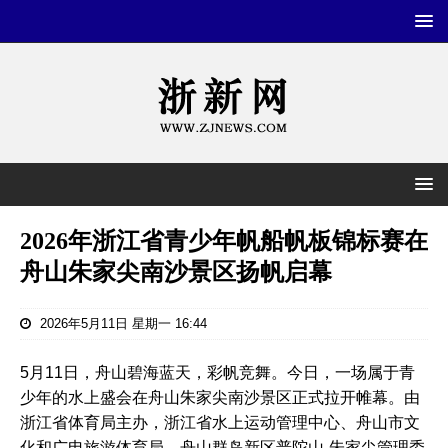
2026年浙江省青少年帆船帆板锦标赛在
舟山朱家尖南沙景区扬帆启幕
2026年5月11日 星期一 16:44
5月11日，舟山碧海蓝天，彩帆竞舞。今日，一场属于青
少年的水上盛会在舟山朱家尖南沙景区正式拉开帷幕。由
浙江省体育局主办，浙江省水上运动管理中心、舟山市文
化和广电旅游体育局、舟山群岛新区普陀山-朱家尖管理委