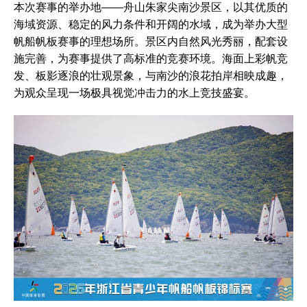
本次赛事的举办地——舟山朱家尖南沙景区，以其优质的
海域资源、稳定的风力条件和开阔的水域，成为举办大型
帆船帆板赛事的理想场所。景区内自然风光秀丽，配套设
施完善，为赛事提供了高标准的竞赛环境。海面上彩帆竞
发、板影逐浪的壮观景象，与南沙的浪花拍岸相映成趣，
为观众呈现一场极具视觉冲击力的水上竞技盛宴。