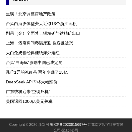
重磅！北京调整房地产政策
台风白海豚体型变大近似13个浙江面积
刚果（金）全面禁止铜精矿与钴精矿出口
上海一酒店房间爬满床虱 住客反被怼
大白兔奶糖经典糖纸海外走红
台风“白海豚”影响中国已成定局
涨价1元的冰红茶 两年少赚了15亿
DeepSeek API即将大幅涨价
广东或将迎来“空调外机”
美国退回1000亿美元关税
Copyright © 2026 浙新网
浙ICP备2023015697号
江苏南方数字科技有限
公司浙江分公司