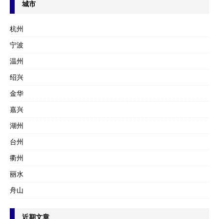
城市
杭州
宁波
温州
绍兴
金华
嘉兴
湖州
台州
衢州
丽水
舟山
近期文章