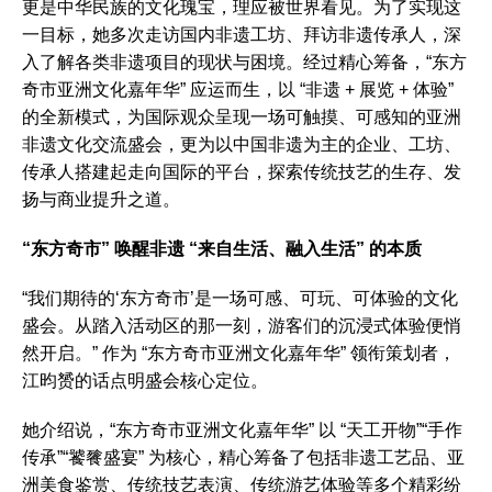
更是中华民族的文化瑰宝，理应被世界看见。为了实现这
一目标，她多次走访国内非遗工坊、拜访非遗传承人，深
入了解各类非遗项目的现状与困境。经过精心筹备，“东方
奇市亚洲文化嘉年华” 应运而生，以 “非遗 + 展览 + 体验”
的全新模式，为国际观众呈现一场可触摸、可感知的亚洲
非遗文化交流盛会，更为以中国非遗为主的企业、工坊、
传承人搭建起走向国际的平台，探索传统技艺的生存、发
扬与商业提升之道。
“东方奇市” 唤醒非遗 “来自生活、融入生活” 的本质
“我们期待的‘东方奇市’是一场可感、可玩、可体验的文化
盛会。从踏入活动区的那一刻，游客们的沉浸式体验便悄
然开启。” 作为 “东方奇市亚洲文化嘉年华” 领衔策划者，
江昀赟的话点明盛会核心定位。
她介绍说，“东方奇市亚洲文化嘉年华” 以 “天工开物”“手作
传承”“饕餮盛宴” 为核心，精心筹备了包括非遗工艺品、亚
洲美食鉴赏、传统技艺表演、传统游艺体验等多个精彩纷