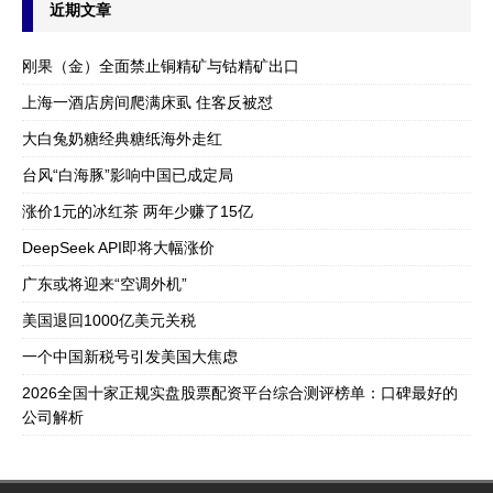
近期文章
刚果（金）全面禁止铜精矿与钴精矿出口
上海一酒店房间爬满床虱 住客反被怼
大白兔奶糖经典糖纸海外走红
台风“白海豚”影响中国已成定局
涨价1元的冰红茶 两年少赚了15亿
DeepSeek API即将大幅涨价
广东或将迎来“空调外机”
美国退回1000亿美元关税
一个中国新税号引发美国大焦虑
2026全国十家正规实盘股票配资平台综合测评榜单：口碑最好的
公司解析