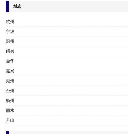
城市
杭州
宁波
温州
绍兴
金华
嘉兴
湖州
台州
衢州
丽水
舟山