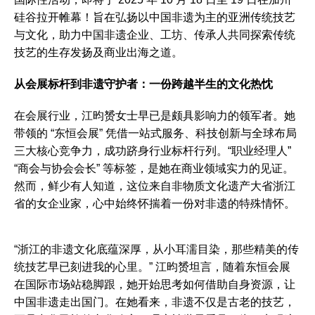
硅谷拉开帷幕！旨在弘扬以中国非遗为主的亚洲传统技艺
与文化，助力中国非遗企业、工坊、传承人共同探索传统
技艺的生存发扬及商业出海之道。
从会展标杆到非遗守护者：一份跨越半生的文化热忱
在会展行业，江昀赟女士早已是颇具影响力的领军者。她
带领的 “东恒会展” 凭借一站式服务、科技创新与全球布局
三大核心竞争力，成功跻身行业标杆行列。“职业经理人”
“商会与协会会长” 等标签，是她在商业领域实力的见证。
然而，鲜少有人知道，这位来自非物质文化遗产大省浙江
省的女企业家，心中始终怀揣着一份对非遗的特殊情怀。
“浙江的非遗文化底蕴深厚，从小耳濡目染，那些精美的传
统技艺早已刻进我的心里。” 江昀赟坦言，随着东恒会展
在国际市场站稳脚跟，她开始思考如何借助自身资源，让
中国非遗走出国门。在她看来，非遗不仅是古老的技艺，