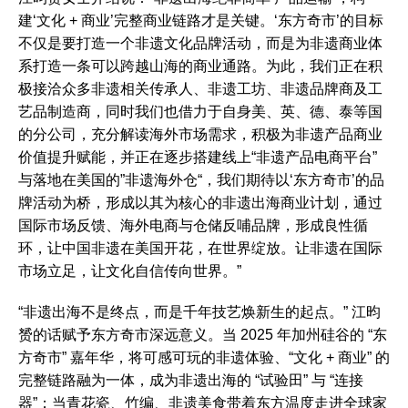
建‘文化 + 商业’完整商业链路才是关键。‘东方奇市’的目标
不仅是要打造一个非遗文化品牌活动，而是为非遗商业体
系打造一条可以跨越山海的商业通路。为此，我们正在积
极接洽众多非遗相关传承人、非遗工坊、非遗品牌商及工
艺品制造商，同时我们也借力于自身美、英、德、泰等国
的分公司，充分解读海外市场需求，积极为非遗产品商业
价值提升赋能，并正在逐步搭建线上“非遗产品电商平台”
与落地在美国的”非遗海外仓“，我们期待以‘东方奇市’的品
牌活动为桥，形成以其为核心的非遗出海商业计划，通过
国际市场反馈、海外电商与仓储反哺品牌，形成良性循
环，让中国非遗在美国开花，在世界绽放。让非遗在国际
市场立足，让文化自信传向世界。”
“非遗出海不是终点，而是千年技艺焕新生的起点。” 江昀
赟的话赋予东方奇市深远意义。当 2025 年加州硅谷的 “东
方奇市” 嘉年华，将可感可玩的非遗体验、“文化 + 商业” 的
完整链路融为一体，成为非遗出海的 “试验田” 与 “连接
器”；当青花瓷、竹编、非遗美食带着东方温度走进全球家