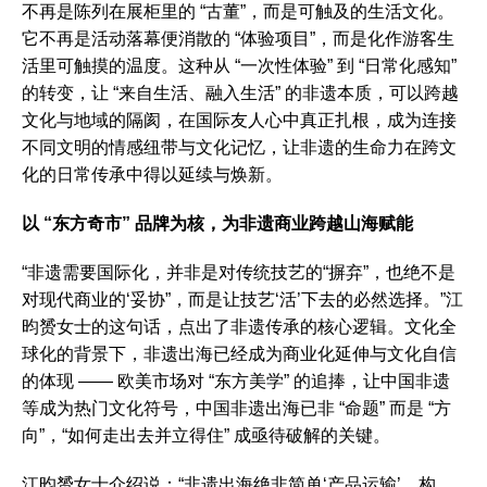
不再是陈列在展柜里的 “古董”，而是可触及的生活文化。
它不再是活动落幕便消散的 “体验项目”，而是化作游客生
活里可触摸的温度。这种从 “一次性体验” 到 “日常化感知”
的转变，让 “来自生活、融入生活” 的非遗本质，可以跨越
文化与地域的隔阂，在国际友人心中真正扎根，成为连接
不同文明的情感纽带与文化记忆，让非遗的生命力在跨文
化的日常传承中得以延续与焕新。
以 “东方奇市” 品牌为核，为非遗商业跨越山海赋能
“非遗需要国际化，并非是对传统技艺的“摒弃”，也绝不是
对现代商业的‘妥协”，而是让技艺‘活’下去的必然选择。”江
昀赟女士的这句话，点出了非遗传承的核心逻辑。文化全
球化的背景下，非遗出海已经成为商业化延伸与文化自信
的体现 —— 欧美市场对 “东方美学” 的追捧，让中国非遗
等成为热门文化符号，中国非遗出海已非 “命题” 而是 “方
向”，“如何走出去并立得住” 成亟待破解的关键。
江昀赟女士介绍说：“非遗出海绝非简单‘产品运输’，构