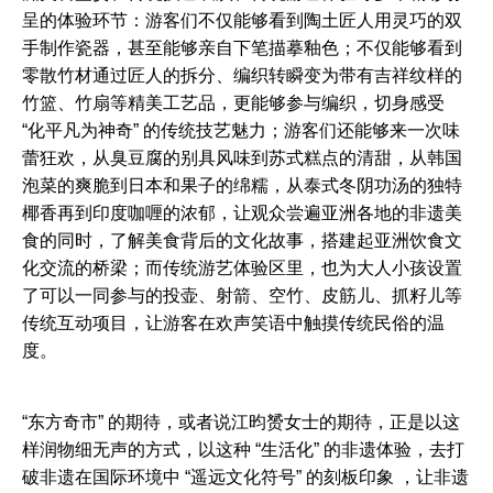
呈的体验环节：游客们不仅能够看到陶土匠人用灵巧的双
手制作瓷器，甚至能够亲自下笔描摹釉色；不仅能够看到
零散竹材通过匠人的拆分、编织转瞬变为带有吉祥纹样的
竹篮、竹扇等精美工艺品，更能够参与编织，切身感受
“化平凡为神奇” 的传统技艺魅力；游客们还能够来一次味
蕾狂欢，从臭豆腐的别具风味到苏式糕点的清甜，从韩国
泡菜的爽脆到日本和果子的绵糯，从泰式冬阴功汤的独特
椰香再到印度咖喱的浓郁，让观众尝遍亚洲各地的非遗美
食的同时，了解美食背后的文化故事，搭建起亚洲饮食文
化交流的桥梁；而传统游艺体验区里，也为大人小孩设置
了可以一同参与的投壶、射箭、空竹、皮筋儿、抓籽儿等
传统互动项目，让游客在欢声笑语中触摸传统民俗的温
度。
“东方奇市” 的期待，或者说江昀赟女士的期待，正是以这
样润物细无声的方式，以这种 “生活化” 的非遗体验，去打
破非遗在国际环境中 “遥远文化符号” 的刻板印象 ，让非遗