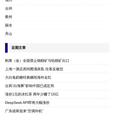
湖州
台州
衢州
丽水
舟山
近期文章
刚果（金）全面禁止铜精矿与钴精矿出口
上海一酒店房间爬满床虱 住客反被怼
大白兔奶糖经典糖纸海外走红
台风“白海豚”影响中国已成定局
涨价1元的冰红茶 两年少赚了15亿
DeepSeek API即将大幅涨价
广东或将迎来“空调外机”