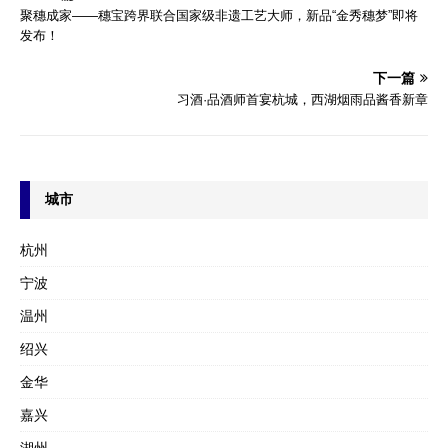
聚穗成家——穗宝跨界联合国家级非遗工艺大师，新品“金秀穗梦”即将
发布！
下一篇
习酒·品酒师首宴杭城，西湖烟雨品酱香新章
城市
杭州
宁波
温州
绍兴
金华
嘉兴