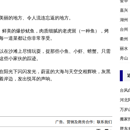
金华
嘉兴
美丽的地方、令人流连忘返的地方。
湖州
台州
”。鲜美的爆炒鱿鱼，肉质细腻的老虎斑（一种鱼），烤
每一道菜都让你非常享受。
衢州
丽水
以在沙滩上尽情玩耍，捉那些小鱼、小虾、螃蟹。只需
舟山
这些小家伙的踪迹。
在阳光下闪闪发光，蔚蓝的大海与天空交相辉映，灰黑
着岸边，发出悦耳的声响。
台风
河北
万岁
搬家报
胖东