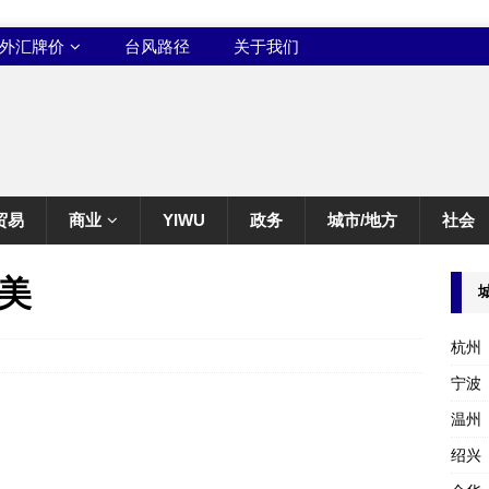
外汇牌价
台风路径
关于我们
贸易
商业
YIWU
政务
城市/地方
社会
美
杭州
宁波
温州
绍兴