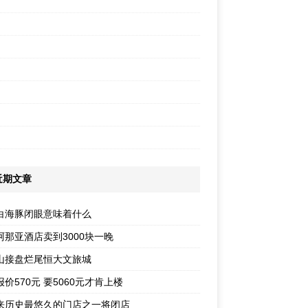
近期文章
白海豚闭眼意味着什么
阿那亚酒店卖到3000块一晚
山接盘烂尾恒大文旅城
价570元 要5060元才肯上楼
来历史最悠久的门店之一将闭店