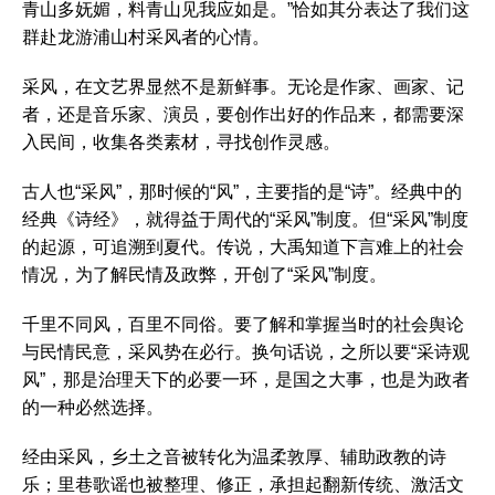
青山多妩媚，料青山见我应如是。”恰如其分表达了我们这
群赴龙游浦山村采风者的心情。
采风，在文艺界显然不是新鲜事。无论是作家、画家、记
者，还是音乐家、演员，要创作出好的作品来，都需要深
入民间，收集各类素材，寻找创作灵感。
古人也“采风”，那时候的“风”，主要指的是“诗”。经典中的
经典《诗经》，就得益于周代的“采风”制度。但“采风”制度
的起源，可追溯到夏代。传说，大禹知道下言难上的社会
情况，为了解民情及政弊，开创了“采风”制度。
千里不同风，百里不同俗。要了解和掌握当时的社会舆论
与民情民意，采风势在必行。换句话说，之所以要“采诗观
风”，那是治理天下的必要一环，是国之大事，也是为政者
的一种必然选择。
经由采风，乡土之音被转化为温柔敦厚、辅助政教的诗
乐；里巷歌谣也被整理、修正，承担起翻新传统、激活文