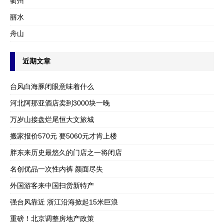
衢州
丽水
舟山
近期文章
台风白海豚闭眼意味着什么
河北阿那亚酒店卖到3000块一晚
万岁山接盘烂尾恒大文旅城
搬家报价570元 要5060元才肯上楼
胖东来历史最悠久的门店之一将闭店
名创优品一次性内裤 颜面尽失
外国游客来中国扫货新特产
强台风靠近 浙江沿海掀起15米巨浪
重磅！北京调整房地产政策