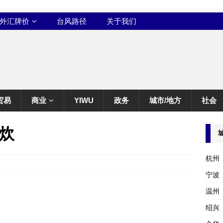
外汇牌价
台风路径
关于我们
贸易
商业
YIWU
政务
城市/地方
社会
炊
杭州
宁波
温州
绍兴