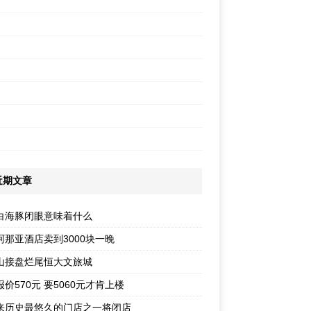
近期文章
白海豚闭眼意味着什么
阿那亚酒店卖到3000块一晚
山接盘烂尾恒大文旅城
价570元 要5060元才肯上楼
来历史最悠久的门店之一将闭店