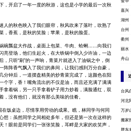
金华
下，开启了一年一度的秋游，这也是小学的最后一次秋
嘉兴
湖州
迷人的秋色映入了我们眼帘，秋风吹来了落叶，吹熟了
台州
菜，香蕉，是秋的笑脸；苹果，是秋的脸蛋。
衢州
锅碗瓢盆大作战，桌面上包菜、牛肉、蛤蜊……向我们
丽水
闪亮登场，他们生起火，在大铁锅中倒入少许油，一边
舟山
后，只听“刷”的一声响，青菜片就进入了油锅之中，倒
一阵阵香气飘入了我们的鼻间，让我们感到万分自豪，
几分钟后，一道摆盘精美的炒青菜完成了，这颜色在阳
一个字，香！嘴角流出的不仅是油，而且还充满了满满
手拿着锅，另一只手拿着铲子用力炒着，满脸通红，双
台风
着，没有他们，就没有那么美味的佳肴。
河北
们围在饭桌边，尽情享用劳动的成果。瞧，林同学与何同
万岁
心想：虽然同学之间相处多年，但还是第一次在这样的
搬家报
天！眼前是同学们一张张笑脸，耳畔是大家的欢笑声，
胖东