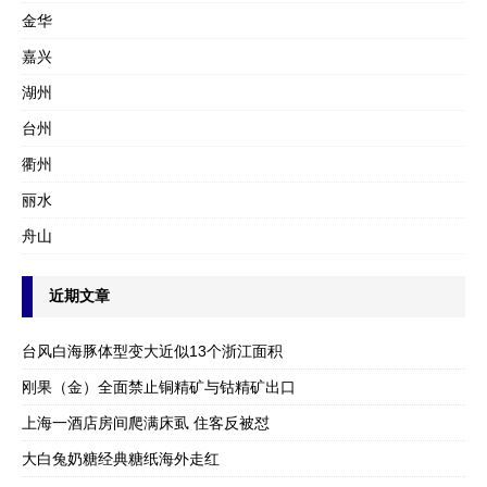
金华
嘉兴
湖州
台州
衢州
丽水
舟山
近期文章
台风白海豚体型变大近似13个浙江面积
刚果（金）全面禁止铜精矿与钴精矿出口
上海一酒店房间爬满床虱 住客反被怼
大白兔奶糖经典糖纸海外走红