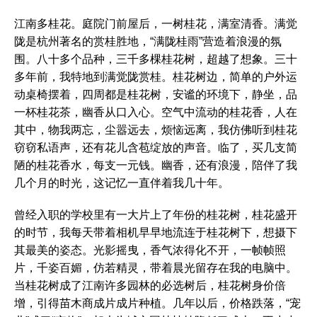
江南多桂花。庭院门前屋后，一树桂花，满室清香。满觉
陇是杭州著名的赏桂胜地，“满陇桂雨”营造着浪漫的氛
围。八十多个品种，三千多棵桂花树，超越了想象。三十
多年前，我特地到满觉陇赏桂。桂花树边，简单的户外运
动桌椅摆着，四周都是桂花树，安谧的环境下，静坐，品
一杯桂花茶，幽香从口入心。空气中流动的桂花香，人在
其中，物我两忘，尘嚣远去，烦恼远离，我仿佛听到桂花
窃窃私语声，还有花儿含苞绽放的声音。临了，买几支简
陋的桂花香水，每支一元钱。幽香，还有浪漫，陪伴了我
几个月的时光，这记忆一直伴着我几十年。
曾经入职的学校里有一大片上了年份的桂花树，桂花盛开
的时节，我每天带着相机早早地流连于桂花树下，想摄下
其最美的姿态。光影摇曳，香气浓得化不开，一帧帧照
片，千姿百媚，仿若精灵，带着晨光留存在我的电脑中。
当桂花树成了江南许多园林的必选树后，桂花树身价倍
增，引得苗木商成片成片种植。几年以后，价格跌落，“宠