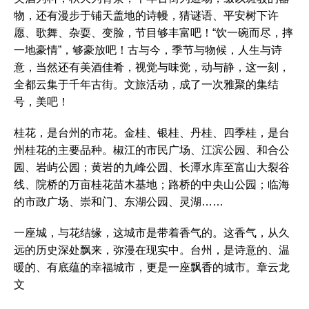
物，还有漫步于铺天盖地的诗幔，猜谜语、平安树下许
愿、歌舞、杂耍、变脸，节目够丰富吧！“饮一碗而尽，摔
一地豪情”，够豪放吧！古与今，季节与物候，人生与诗
意，当然还有美酒佳肴，视觉与味觉，动与静，这一刻，
全都云集于千年古街。文旅活动，成了一次雅聚的集结
号，美吧！
桂花，是台州的市花。金桂、银桂、丹桂、四季桂，是台
州桂花的主要品种。椒江的市民广场、江滨公园、和合公
园、岩屿公园；黄岩的九峰公园、长潭水库至富山大裂谷
线、院桥的万亩桂花苗木基地；路桥的中央山公园；临海
的市政广场、崇和门、东湖公园、灵湖……
一座城，与花结缘，这城市是带着香气的。这香气，从久
远的历史深处飘来，弥漫在现实中。台州，是诗意的、温
暖的、有底蕴的幸福城市，更是一座飘香的城市。章云龙
文