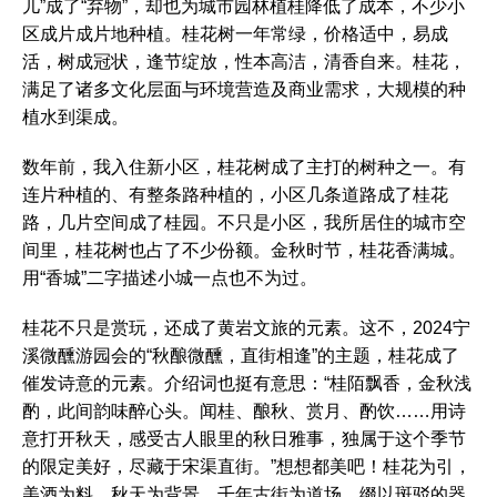
儿”成了“弃物”，却也为城市园林植桂降低了成本，不少小
区成片成片地种植。桂花树一年常绿，价格适中，易成
活，树成冠状，逢节绽放，性本高洁，清香自来。桂花，
满足了诸多文化层面与环境营造及商业需求，大规模的种
植水到渠成。
数年前，我入住新小区，桂花树成了主打的树种之一。有
连片种植的、有整条路种植的，小区几条道路成了桂花
路，几片空间成了桂园。不只是小区，我所居住的城市空
间里，桂花树也占了不少份额。金秋时节，桂花香满城。
用“香城”二字描述小城一点也不为过。
桂花不只是赏玩，还成了黄岩文旅的元素。这不，2024宁
溪微醺游园会的“秋酿微醺，直街相逢”的主题，桂花成了
催发诗意的元素。介绍词也挺有意思：“桂陌飘香，金秋浅
酌，此间韵味醉心头。闻桂、酿秋、赏月、酌饮……用诗
意打开秋天，感受古人眼里的秋日雅事，独属于这个季节
的限定美好，尽藏于宋渠直街。”想想都美吧！桂花为引，
美酒为料，秋天为背景，千年古街为道场，缀以斑驳的器