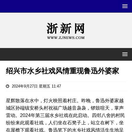
绍兴市水乡社戏风情重现鲁迅外婆家
2024年9月27日 星期五 11:47
星辉散落在水中，灯火映照着村庄。昨晚，鲁迅外婆家越
城区孙端镇安桥头村祝福广场越音袅袅，锣鼓喧天，掌声
雷动。2024年第三届水乡社戏在此启动。四邻八舍的村民
纷纷来此观看社戏，人们坐在石凳子上，站立在树下，坐
在屋檐下观看社戏。鲁迅笔下的水乡社戏风情活生生地呈