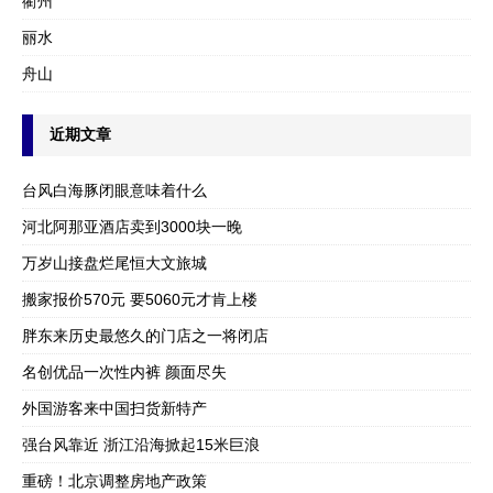
衢州
丽水
舟山
近期文章
台风白海豚闭眼意味着什么
河北阿那亚酒店卖到3000块一晚
万岁山接盘烂尾恒大文旅城
搬家报价570元 要5060元才肯上楼
胖东来历史最悠久的门店之一将闭店
名创优品一次性内裤 颜面尽失
外国游客来中国扫货新特产
强台风靠近 浙江沿海掀起15米巨浪
重磅！北京调整房地产政策