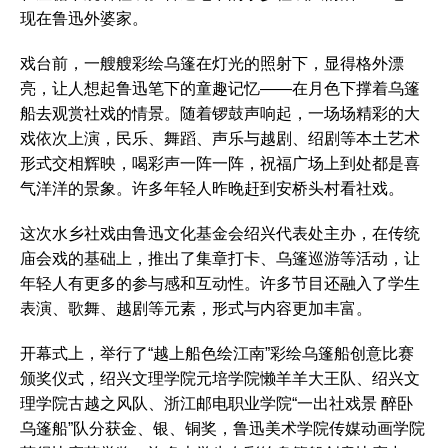
现在鲁迅外婆家。
戏台前，一艘艘彩绘乌篷在灯光的照射下，显得格外漂
亮，让人想起鲁迅笔下的童趣记忆——在月色下撑着乌篷
船去观赏社戏的情景。随着锣鼓声响起，一场场精彩的大
戏依次上演，民乐、舞蹈、声乐与越剧、绍剧等本土艺术
形式交相辉映，喝彩声一阵一阵，祝福广场上到处都是喜
气洋洋的景象。许多年轻人昨晚赶到安桥头村看社戏。
这次水乡社戏由鲁迅文化基金会绍兴代表处主办，在传统
庙会戏的基础上，推出了集章打卡、乌篷巡游等活动，让
年轻人有更多的参与感和互动性。许多节目还融入了学生
表演、歌舞、越剧等元素，形式与内容更加丰富。
开幕式上，举行了“越上船色绘江南”彩绘乌篷船创意比赛
颁奖仪式，绍兴文理学院元培学院懒羊羊大王队、绍兴文
理学院古越之风队、浙江邮电职业学院“一出社戏景 醉卧
乌篷船”队分获金、银、铜奖，鲁迅美术学院传媒动画学院