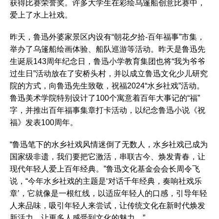
获得比赛荣誉奖。许多大学生在彩绘乌篷船创意比赛中，
爱上了水上社戏。
昨天，鲁迅外婆家景区内设有“朝花夕拾-百年福事”市集，
举办了乌篷船绘画体验、船队巡游等活动。昨天是鲁迅先
生诞辰143周年纪念日，鲁迅小学教育集团也将“我为爷爷
过生日”活动放在了安桥头村，并以成立鲁迅文化少儿研究
院的方式，向鲁迅先生致敬，祝福2024“水乡社戏”活动。
鲁迅美术学院特别设计了100个寓意着百年大事记的“福”
字，并推出百年福事集章打卡活动，以纪念鲁迅小说《祝
福》发表100周年。
“鲁迅笔下的水乡社戏风情迷倒了无数人，水乡社戏已成为
国家级非遗，我们要把它激活，串联古今、焕发青春，让
现代年轻人爱上百年经典。”鲁迅文化基金会会长周令飞
说，“今年水乡社戏的主题是‘对话千年经典，奏响社戏乐
章’，它就像是一根红线，以适应年轻人的口感，引导年轻
人来品味，吸引年轻人来尝试，让传统文化在新时代焕发
新活力，让更多人感受到文化的魅力。”