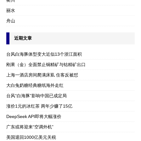
衢州
丽水
舟山
近期文章
台风白海豚体型变大近似13个浙江面积
刚果（金）全面禁止铜精矿与钴精矿出口
上海一酒店房间爬满床虱 住客反被怼
大白兔奶糖经典糖纸海外走红
台风“白海豚”影响中国已成定局
涨价1元的冰红茶 两年少赚了15亿
DeepSeek API即将大幅涨价
广东或将迎来“空调外机”
美国退回1000亿美元关税