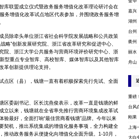
金华
智库联盟成立仪式暨政务服务增值化改革理论研讨会在
嘉兴
务服务增值化改革试点地区代表参加，并围绕政务服务增
湖州
。
台州
成员除牵头单位浙江省社会科学院发展战略和公共政策
衢州
八战略”创新发展研究院、浙江省改革研究和促进中心、
究院、浙江大学公共服务与营商环境评价研究中心、浙
丽水
省新型重点专业智库、高校智库、媒体智库以及其他智库
舟山
改革创新提供理论支持。
试点区（县），钱塘一直有着积极探索先行先试、全面
重磅
塘区委副书记、区长沈燕俊表示，改革一直是钱塘的鲜
台风
成立以来，钱塘就在全省率先推行营商环境集成改革试
刚果
体验最好，全面打响“最佳营商看钱塘”品牌。今年以来
要契机，推出系统集成的增值化服务事项，全力构建全
上海
推动政务服务从便捷化向增值化全面升级。1-10月，
大白