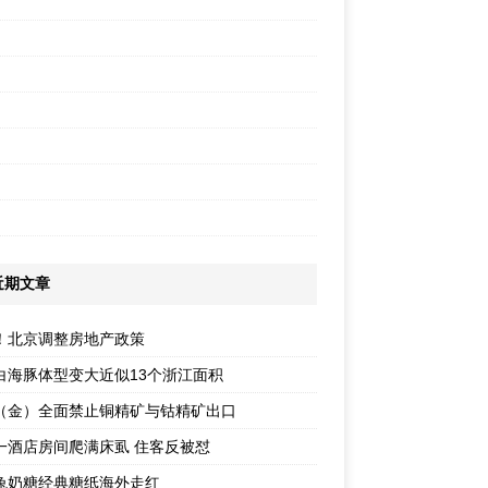
近期文章
！北京调整房地产政策
白海豚体型变大近似13个浙江面积
（金）全面禁止铜精矿与钴精矿出口
一酒店房间爬满床虱 住客反被怼
兔奶糖经典糖纸海外走红